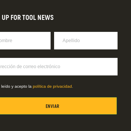
N UP FOR TOOL NEWS
re
Apellido
ción
o
ónico
 leído y acepto la
política de privacidad
.