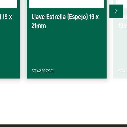
 19 x
Llave Estrella (Espejo) 19 x
Lla
21mm
19
ST42207SC
ST4