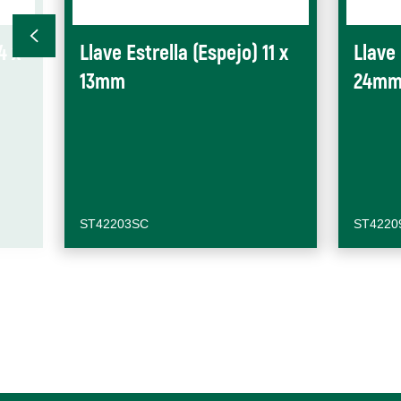
4 x
Llave Estrella (Espejo) 11 x
Llave 
13mm
24m
ST42203SC
ST4220